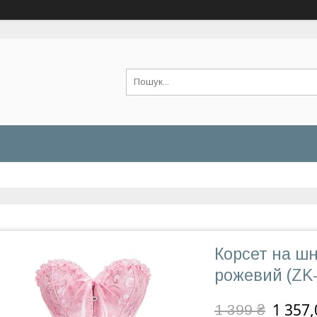
Корсет на шн
рожевий (ZK-
1 357,
1 399 ₴