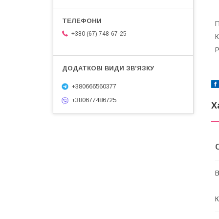
П
+380 (67) 748-67-25
К
Р
+380666560377
+380677486725
Х
В
К