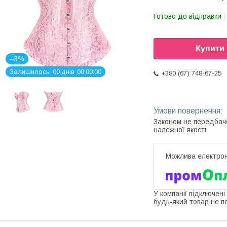
Готово до відправки
Купити
–3%
Залишилось
0
0
днів
0
0
0
0
0
0
+380 (67) 748-67-25
Законом не передбач
належної якості
У компанії підключені
будь-який товар не п