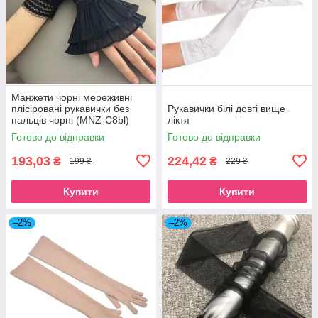
Манжети чорні мереживні
плісіровані рукавички без
Рукавички білі довгі вище
пальців чорні (MNZ-C8bl)
ліктя
Готово до відправки
Готово до відправки
193,03
224,42
₴
₴
199 ₴
229 ₴
Купити
Купити
–2%
–2%