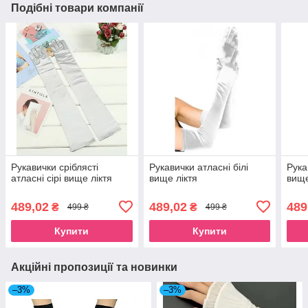
Подібні товари компанії
Рукавички сріблясті
Рукавички атласні білі
Рука
атласні сірі вище ліктя
вище ліктя
вище
489,02
489,02
489
₴
₴
499 ₴
499 ₴
Купити
Купити
Акційні пропозиції та новинки
–3%
–3%