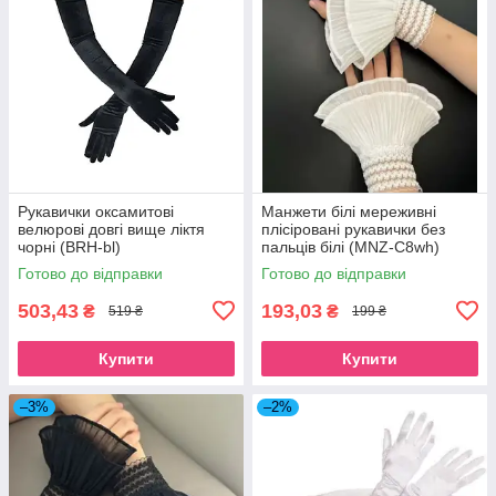
Рукавички оксамитові
Манжети білі мереживні
велюрові довгі вище ліктя
плісіровані рукавички без
чорні (BRH-bl)
пальців білі (MNZ-C8wh)
Готово до відправки
Готово до відправки
503,43
193,03
₴
₴
519 ₴
199 ₴
Купити
Купити
–3%
–2%