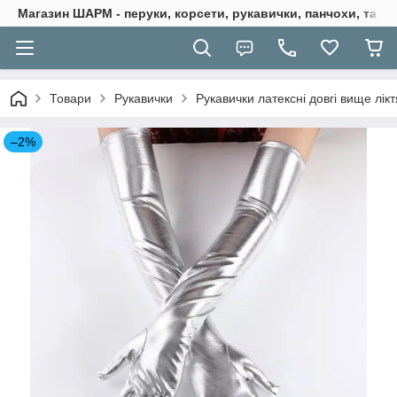
Магазин ШАРМ - перуки, корсети, рукавички, панчохи, та ба
Товари
Рукавички
Рукавички латексні довгі вище ліктя
–2%