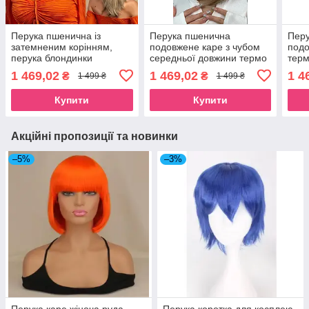
Перука пшенична із
Перука пшенична
Перу
затемненим корінням,
подовжене каре з чубом
под
перука блондинки
середньої довжини термо
терм
середньої довжини
русява (LC6082)
(LC1
1 469,02
1 469,02
1 4
₴
₴
1 499 ₴
1 499 ₴
Купити
Купити
Акційні пропозиції та новинки
–5%
–3%
Перука каре жіноча руда
Перука коротка для косплею