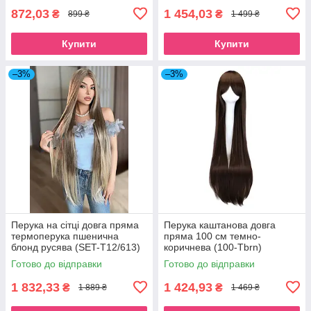
872,03
1 454,03
₴
₴
899 ₴
1 499 ₴
Купити
Купити
–3%
–3%
Перука на сітці довга пряма
Перука каштанова довга
термоперука пшенична
пряма 100 см темно-
блонд русява (SET-T12/613)
коричнева (100-Tbrn)
Готово до відправки
Готово до відправки
1 832,33
1 424,93
₴
₴
1 889 ₴
1 469 ₴