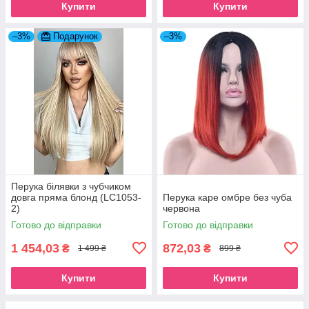
Купити
Купити
–3%
Подарунок
–3%
Перука білявки з чубчиком
довга пряма блонд (LC1053-
Перука каре омбре без чуба
2)
червона
Готово до відправки
Готово до відправки
1 454,03
872,03
₴
₴
1 499 ₴
899 ₴
Купити
Купити