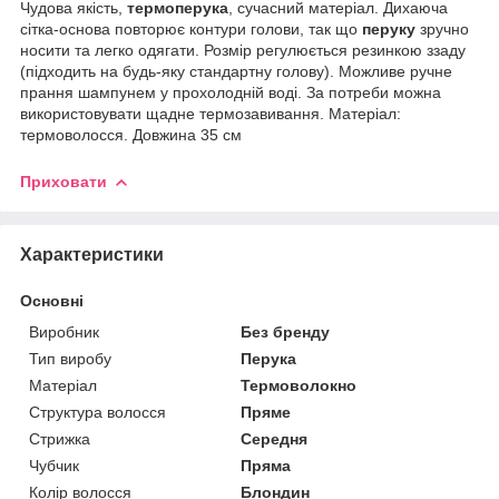
Чудова якість,
термоперука
, сучасний матеріал. Дихаюча
сітка-основа повторює контури голови, так що
перуку
зручно
носити та легко одягати. Розмір регулюється резинкою ззаду
(підходить на будь-яку стандартну голову). Можливе ручне
прання шампунем у прохолодній воді. За потреби можна
використовувати щадне термозавивання. Матеріал:
термоволосся. Довжина 35 см
Приховати
Характеристики
Основні
Виробник
Без бренду
Тип виробу
Перука
Матеріал
Термоволокно
Структура волосся
Пряме
Стрижка
Середня
Чубчик
Пряма
Колір волосся
Блондин