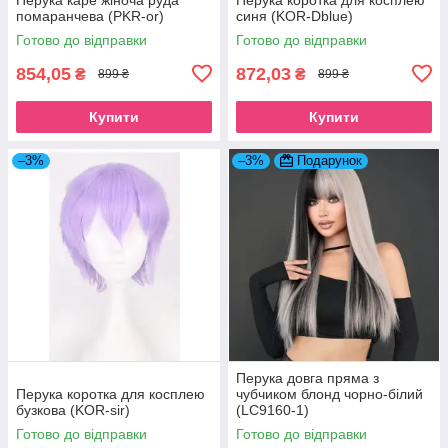
помаранчева (PKR-or)
синя (KOR-Dblue)
Готово до відправки
Готово до відправки
854,05
872,03
₴
₴
899 ₴
899 ₴
Купити
Купити
–3%
–3%
Подарунок
Перука довга пряма з
Перука коротка для косплею
чубчиком блонд чорно-білий
бузкова (KOR-sir)
(LC9160-1)
Готово до відправки
Готово до відправки