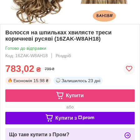
Волосся на шпильках хвилясте треси
коричневі русяві (16ZAK-W8AH18)
Готово до відправки
Код: 16ZAK-W8AH18
Роздріб
783,02
₴
799 ₴
Економія
15.98 ₴
Залишилось
23 дні
Купити
або
Купити з
Що таке купити з Пром?