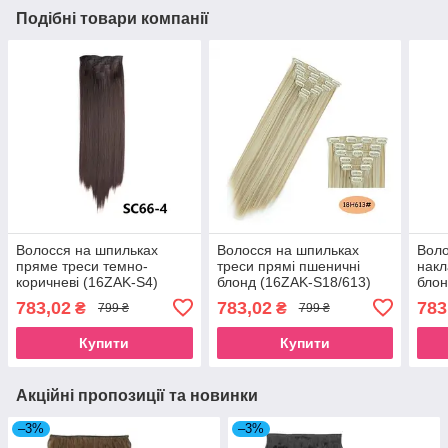
Подібні товари компанії
Волосся на шпильках
Волосся на шпильках
Воло
пряме треси темно-
треси прямі пшеничні
накл
коричневі (16ZAK-S4)
блонд (16ZAK-S18/613)
блон
783,02
783,02
783
₴
₴
799 ₴
799 ₴
Купити
Купити
Акційні пропозиції та новинки
–3%
–3%