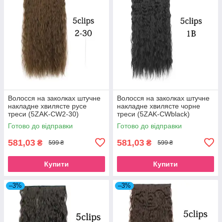
Волосся на заколках штучне
Волосся на заколках штучне
накладне хвилясте русе
накладне хвилясте чорне
треси (5ZAK-CW2-30)
треси (5ZAK-CWblack)
Готово до відправки
Готово до відправки
581,03
581,03
₴
₴
599 ₴
599 ₴
Купити
Купити
–3%
–3%