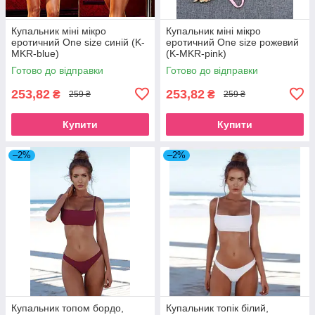
Купальник міні мікро
Купальник міні мікро
еротичний One size синій (K-
еротичний One size рожевий
MKR-blue)
(K-MKR-pink)
Готово до відправки
Готово до відправки
253,82
253,82
₴
₴
259 ₴
259 ₴
Купити
Купити
–2%
–2%
Купальник топом бордо,
Купальник топік білий,