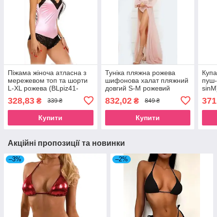
Піжама жіноча атласна з
Туніка пляжна рожева
Купа
мережевом топ та шорти
шифонова халат пляжний
пуш-
L-XL рожева (BLpiz41-
довгий S-M рожевий
sinM
21rosLXL)
(TNKLN-rosS)
328,83
832,02
371
₴
₴
339 ₴
849 ₴
Купити
Купити
Акційні пропозиції та новинки
–3%
–2%