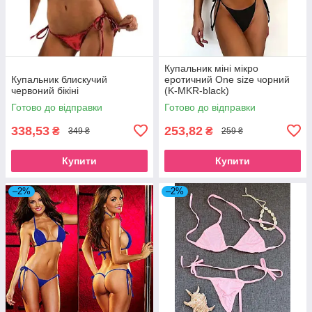
Купальник міні мікро
Купальник блискучий
еротичний One size чорний
червоний бікіні
(K-MKR-black)
Готово до відправки
Готово до відправки
338,53
253,82
₴
₴
349 ₴
259 ₴
Купити
Купити
–2%
–2%