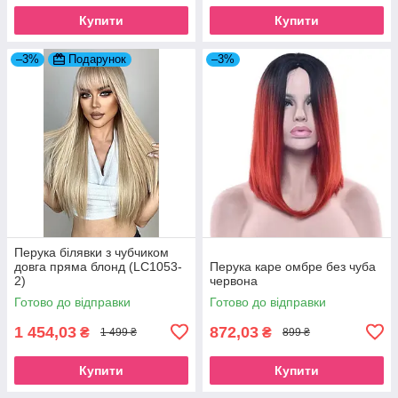
Купити
Купити
–3%
Подарунок
–3%
Перука білявки з чубчиком
довга пряма блонд (LC1053-
Перука каре омбре без чуба
2)
червона
Готово до відправки
Готово до відправки
1 454,03
872,03
₴
₴
1 499 ₴
899 ₴
Купити
Купити