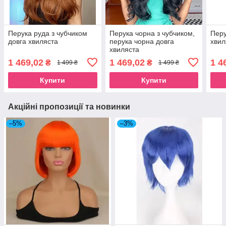
Перука руда з чубчиком
Перука чорна з чубчиком,
Перу
довга хвиляста
перука чорна довга
хвил
хвиляста
1 469,02
1 469,02
1 4
₴
₴
1 499 ₴
1 499 ₴
Купити
Купити
Акційні пропозиції та новинки
–5%
–3%