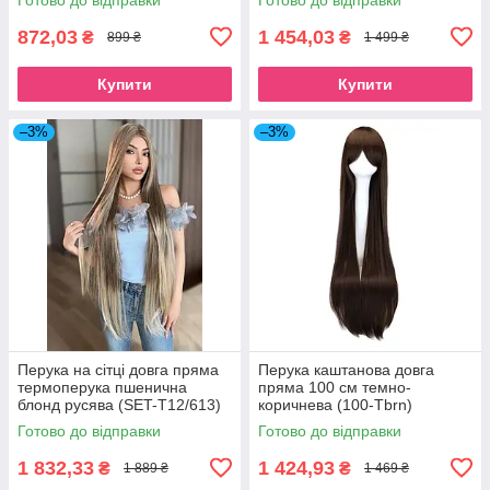
872,03
1 454,03
₴
₴
899 ₴
1 499 ₴
Купити
Купити
–3%
–3%
Перука на сітці довга пряма
Перука каштанова довга
термоперука пшенична
пряма 100 см темно-
блонд русява (SET-T12/613)
коричнева (100-Tbrn)
Готово до відправки
Готово до відправки
1 832,33
1 424,93
₴
₴
1 889 ₴
1 469 ₴