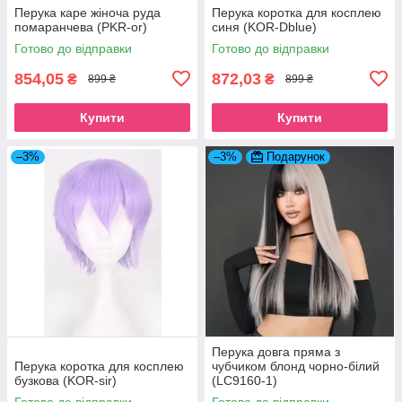
Перука каре жіноча руда
Перука коротка для косплею
помаранчева (PKR-or)
синя (KOR-Dblue)
Готово до відправки
Готово до відправки
854,05
872,03
₴
₴
899 ₴
899 ₴
Купити
Купити
–3%
–3%
Подарунок
Перука довга пряма з
Перука коротка для косплею
чубчиком блонд чорно-білий
бузкова (KOR-sir)
(LC9160-1)
Готово до відправки
Готово до відправки