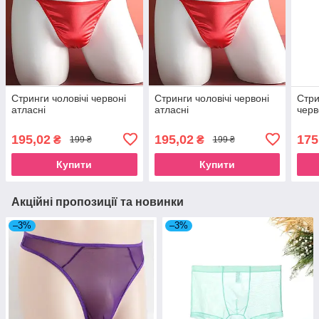
Стринги чоловічі червоні
Стринги чоловічі червоні
Стри
атласні
атласні
черв
195,02
195,02
175
₴
₴
199 ₴
199 ₴
Купити
Купити
Акційні пропозиції та новинки
–3%
–3%