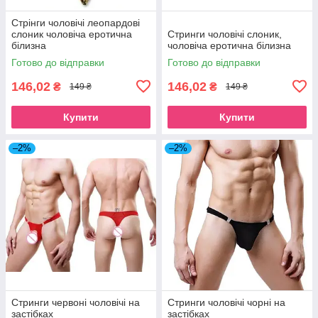
Стрінги чоловічі леопардові
слоник чоловіча еротична
Стринги чоловічі слоник,
білизна
чоловіча еротична білизна
Готово до відправки
Готово до відправки
146,02
146,02
₴
₴
149 ₴
149 ₴
Купити
Купити
–2%
–2%
Стринги червоні чоловічі на
Стринги чоловічі чорні на
застібках
застібках