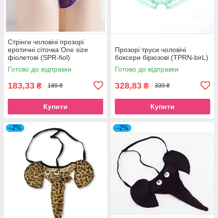
Стрінги чоловічі прозорі
еротичні сіточка One size
Прозорі труси чоловічі
фіолетові (SPR-fiol)
боксери бірюзові (TPRN-birL)
Готово до відправки
Готово до відправки
183,33
328,83
₴
₴
189 ₴
339 ₴
Купити
Купити
–2%
–2%