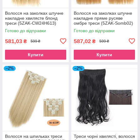
Волосся на заколках штучне
Волосся на заколках штучне
накладне хвилясте блонд
накладне пряме русяве
треси (5ZAK-CW24H613)
омбре треси (5ZAK-Somb02)
Готово до відправки
Готово до відправки
581,03
587,02
₴
₴
599 ₴
599 ₴
Купити
Купити
–2%
–2%
Волосся на шпильках треси
Треси чорні хвилясті, волосся