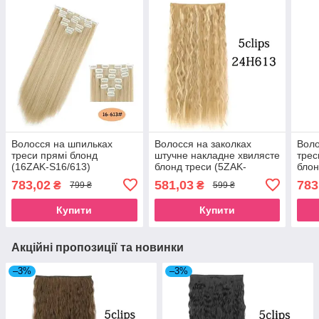
Волосся на шпильках
Волосся на заколках
Воло
треси прямі блонд
штучне накладне хвилясте
трес
(16ZAK-S16/613)
блонд треси (5ZAK-
блон
CW24H613)
783,02
581,03
783
₴
₴
799 ₴
599 ₴
Купити
Купити
Акційні пропозиції та новинки
–3%
–3%