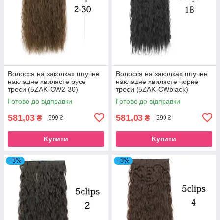
Волосся на заколках штучне
Волосся на заколках штучне
накладне хвилясте русе
накладне хвилясте чорне
треси (5ZAK-CW2-30)
треси (5ZAK-CWblack)
Готово до відправки
Готово до відправки
581,03
581,03
₴
₴
599 ₴
599 ₴
Купити
Купити
–3%
–3%