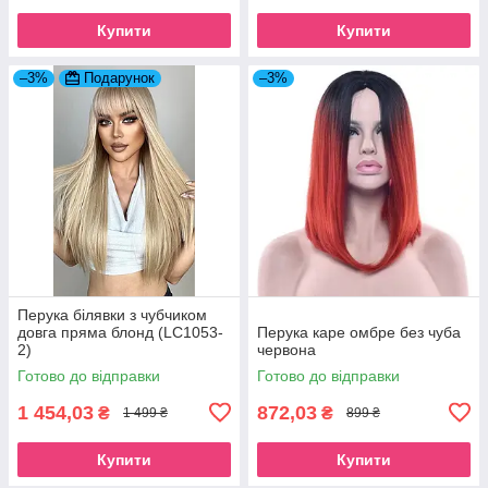
Купити
Купити
–3%
Подарунок
–3%
Перука білявки з чубчиком
довга пряма блонд (LC1053-
Перука каре омбре без чуба
2)
червона
Готово до відправки
Готово до відправки
1 454,03
872,03
₴
₴
1 499 ₴
899 ₴
Купити
Купити