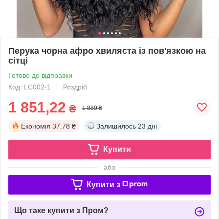
Перука чорна афро хвиляста із пов'язкою на
сітці
Готово до відправки
Код: LC002-1
Роздріб
1 851,22
₴
1 889 ₴
Економія
37.78 ₴
Залишилось
23 дні
Купити
або
Купити з
Що таке купити з Пром?