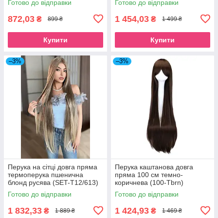
Готово до відправки
Готово до відправки
872,03
1 454,03
₴
₴
899 ₴
1 499 ₴
Купити
Купити
–3%
–3%
Перука на сітці довга пряма
Перука каштанова довга
термоперука пшенична
пряма 100 см темно-
блонд русява (SET-T12/613)
коричнева (100-Tbrn)
Готово до відправки
Готово до відправки
1 832,33
1 424,93
₴
₴
1 889 ₴
1 469 ₴