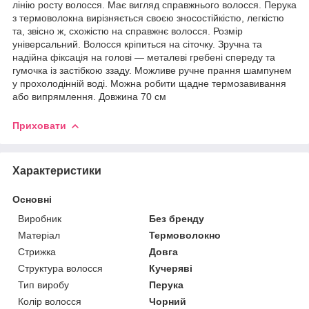
лінію росту волосся. Має вигляд справжнього волосся. Перука
з термоволокна вирізняється своєю зносостійкістю, легкістю
та, звісно ж, схожістю на справжнє волосся. Розмір
універсальний. Волосся кріпиться на сіточку. Зручна та
надійна фіксація на голові — металеві гребені спереду та
гумочка із застібкою ззаду. Можливе ручне прання шампунем
у прохолодінній воді. Можна робити щадне термозавивання
або випрямлення. Довжина 70 см
Приховати
Характеристики
Основні
Виробник
Без бренду
Матеріал
Термоволокно
Стрижка
Довга
Структура волосся
Кучеряві
Тип виробу
Перука
Колір волосся
Чорний