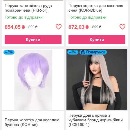
Перука каре жіноча руда
Перука коротка для косплею
помаранчева (PKR-or)
синя (KOR-Dblue)
Готово до відправки
Готово до відправки
854,05
872,03
₴
₴
899 ₴
899 ₴
Купити
Купити
–3%
–3%
Подарунок
Перука довга пряма з
Перука коротка для косплею
чубчиком блонд чорно-білий
бузкова (KOR-sir)
(LC9160-1)