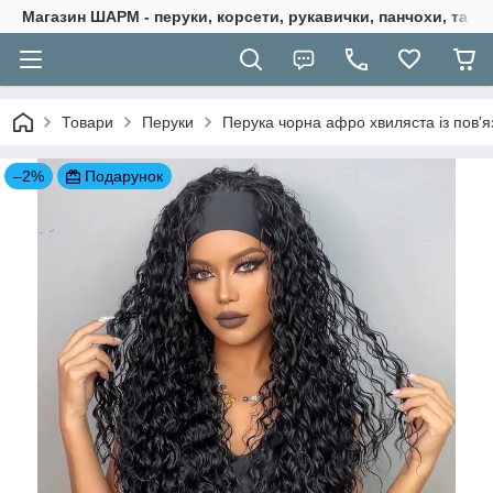
Магазин ШАРМ - перуки, корсети, рукавички, панчохи, та ба
Товари
Перуки
Перука чорна афро хвиляста із пов'яз
–2%
Подарунок