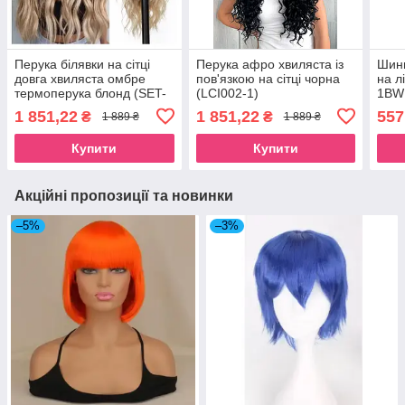
Перука білявки на сітці
Перука афро хвиляста із
Шинь
довга хвиляста омбре
пов'язкою на сітці чорна
на л
термоперука блонд (SET-
(LCI002-1)
1BW
2292)
1 851,22
1 851,22
557
₴
₴
1 889 ₴
1 889 ₴
Купити
Купити
Акційні пропозиції та новинки
–5%
–3%