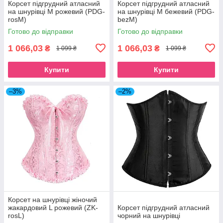
Корсет підгрудний атласний
Корсет підгрудний атласний
на шнурівці M рожевий (PDG-
на шнурівці M бежевий (PDG-
rosM)
bezM)
Готово до відправки
Готово до відправки
1 066,03
1 066,03
₴
₴
1 099 ₴
1 099 ₴
Купити
Купити
–3%
–2%
Корсет на шнурівці жіночий
жакардовий L рожевий (ZK-
Корсет підгрудний атласний
rosL)
чорний на шнурівці