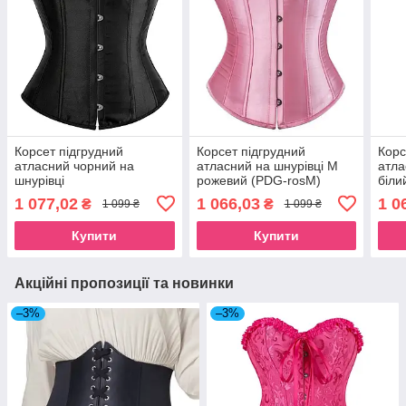
Корсет підгрудний
Корсет підгрудний
Корс
атласний чорний на
атласний на шнурівці M
атла
шнурівці
рожевий (PDG-rosM)
біли
1 077,02
1 066,03
1 0
₴
₴
1 099 ₴
1 099 ₴
Купити
Купити
Акційні пропозиції та новинки
–3%
–3%