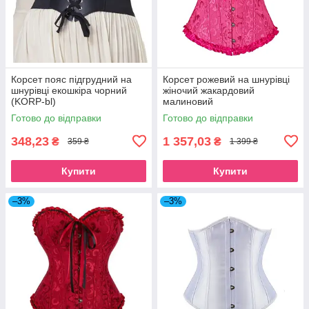
Корсет пояс підгрудний на
Корсет рожевий на шнурівці
шнурівці екошкіра чорний
жіночий жакардовий
(KORP-bl)
малиновий
Готово до відправки
Готово до відправки
348,23
1 357,03
₴
₴
359 ₴
1 399 ₴
Купити
Купити
–3%
–3%