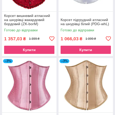
Корсет вишневий атласний
на шнурівці жакардовий
Корсет підгрудний атласний
бордовий (ZK-borM)
на шнурівці білий (PDG-whL)
Готово до відправки
Готово до відправки
1 357,03
1 066,03
₴
₴
1 399 ₴
1 099 ₴
Купити
Купити
–3%
–3%