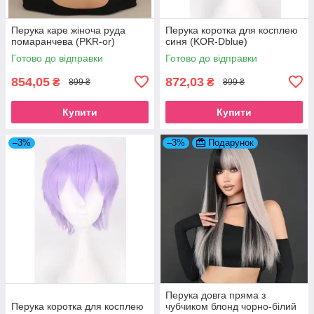
Перука каре жіноча руда
Перука коротка для косплею
помаранчева (PKR-or)
синя (KOR-Dblue)
Готово до відправки
Готово до відправки
854,05
872,03
₴
₴
899 ₴
899 ₴
Купити
Купити
–3%
–3%
Подарунок
Перука довга пряма з
Перука коротка для косплею
чубчиком блонд чорно-білий