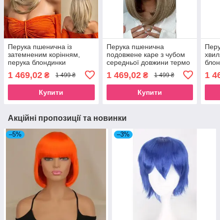
Перука пшенична із
Перука пшенична
Перу
затемненим корінням,
подовжене каре з чубом
хвил
перука блондинки
середньої довжини термо
бло
середньої довжини
русява (LC6082)
коло
1 469,02
1 469,02
1 4
₴
₴
1 499 ₴
1 499 ₴
Купити
Купити
Акційні пропозиції та новинки
–5%
–3%