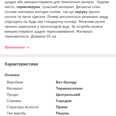
щодня або використовувати для тематичних вечірок. Чудова
якість,
термоперука
, сучасний матеріал. Дихаюча сітка-
основа повторює контури голови, так що
перуку
зручно
носити та легко одягати. Розмір регулюється резинкою ззаду
(підходить на будь-яку стандартну голову). Можливе ручне
прання шампунем у прохолодній воді. За потреби можна
використовувати щадне термозавивання. Матеріал:
термоволосся. Довжина 55 см
Приховати
Характеристики
Основні
Виробник
Без бренду
Матеріал
Термоволокно
Проділ
Центральний
Стрижка
Середня
Структура волосся
Пряме
Тип виробу
Перука