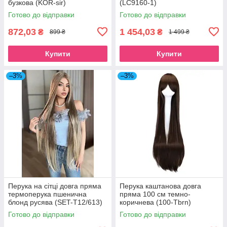
бузкова (KOR-sir)
(LC9160-1)
Готово до відправки
Готово до відправки
872,03
1 454,03
₴
₴
899 ₴
1 499 ₴
Купити
Купити
–3%
–3%
Перука на сітці довга пряма
Перука каштанова довга
термоперука пшенична
пряма 100 см темно-
блонд русява (SET-T12/613)
коричнева (100-Tbrn)
Готово до відправки
Готово до відправки