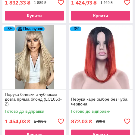
1 832,33
1 424,93
₴
₴
1 889 ₴
1 469 ₴
Купити
Купити
–3%
Подарунок
–3%
Перука білявки з чубчиком
довга пряма блонд (LC1053-
Перука каре омбре без чуба
2)
червона
Готово до відправки
Готово до відправки
1 454,03
872,03
₴
₴
1 499 ₴
899 ₴
Купити
Купити