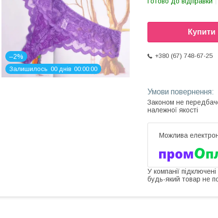
Готово до відправки
Купити
+380 (67) 748-67-25
–2%
Залишилось
0
0
днів
0
0
0
0
0
0
Законом не передбач
належної якості
У компанії підключені
будь-який товар не п