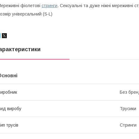
ереживні фіолетові
стринги
. Сексуальні та дуже ніжні мереживні ст
озмір універсальний (S-L)
арактеристики
Основні
иробник
Без брен
ид виробу
Трусики
ип трусів
Стринги