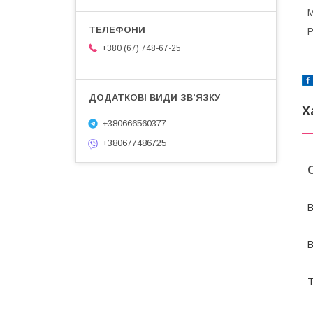
М
Р
+380 (67) 748-67-25
Х
+380666560377
+380677486725
В
В
Т