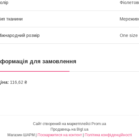
олір
Фіолетов
ип тканини
Мережив
іжнародний розмір
One size
нформація для замовлення
іна:
116,62 ₴
Сайт створений на маркетплейсі
Prom.ua
Продавець на Bigl.ua
Магазин ШАРМ |
Поскаржитися на контент
|
Політика конфіденційності