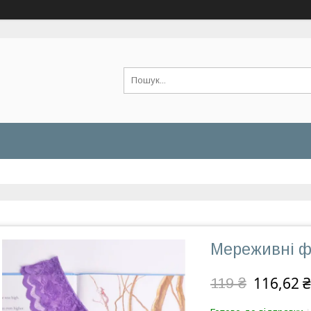
Мереживні ф
116,62 ₴
119 ₴