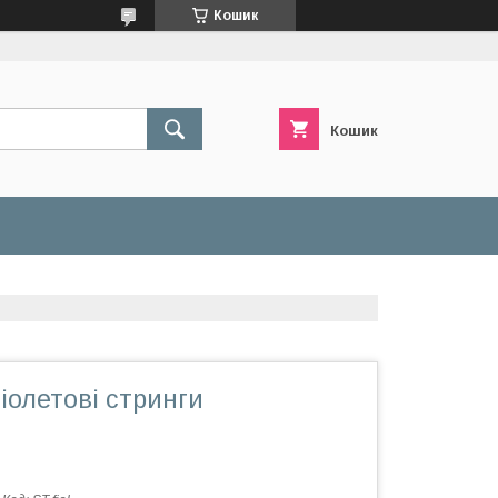
Кошик
Кошик
іолетові стринги