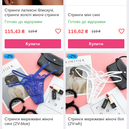
Стринги латексні блискучі,
стринги золоті жіночі стринги
Стринги міні сині
Готово до відправки
Готово до відправки
115,43
116,62
₴
₴
119 ₴
119 ₴
Купити
Купити
–2%
–2%
Стринги мереживні жіночі
Стринги мережевні жіночі білі
сині (2V-blue)
(2V-wh)