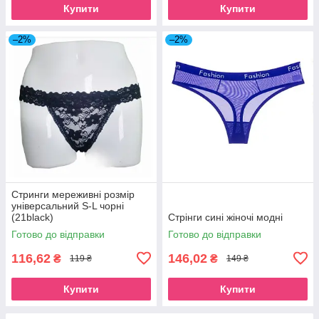
Купити
Купити
–2%
–2%
Стринги мереживні розмір
універсальний S-L чорні
(21black)
Стрінги сині жіночі модні
Готово до відправки
Готово до відправки
116,62
146,02
₴
₴
119 ₴
149 ₴
Купити
Купити