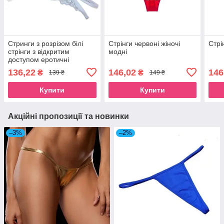
Стринги з розрізом білі
Стрінги червоні жіночі
Стрі
стрінги з відкритим
модні
доступом еротичні
136,22
146,02
146
₴
₴
139 ₴
149 ₴
Купити
Купити
Акційні пропозиції та новинки
–3%
–2%