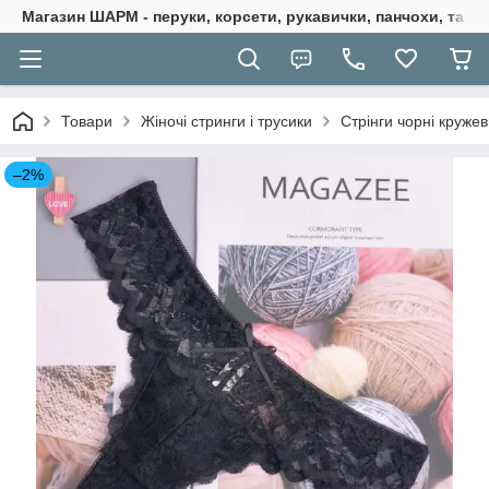
Магазин ШАРМ - перуки, корсети, рукавички, панчохи, та ба
Товари
Жіночі стринги і трусики
Стрінги чорні круже
–2%