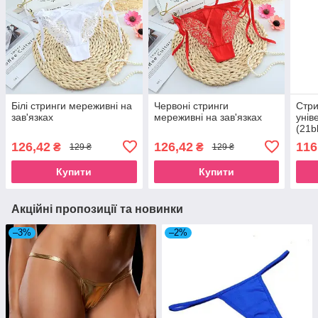
Білі стринги мереживні на
Червоні стринги
Стри
зав'язках
мереживні на зав'язках
унів
(21b
126,42
126,42
116
₴
₴
129 ₴
129 ₴
Купити
Купити
Акційні пропозиції та новинки
–3%
–2%