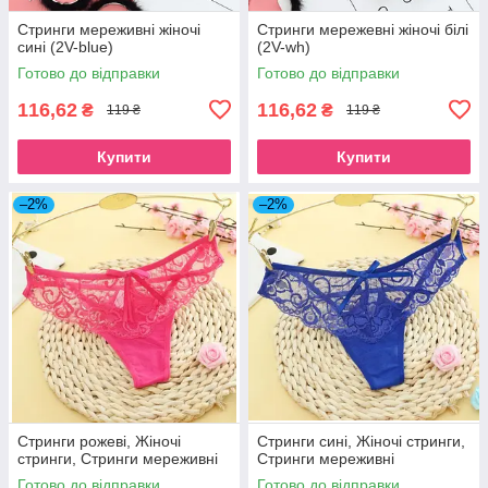
Стринги мереживні жіночі
Стринги мережевні жіночі білі
сині (2V-blue)
(2V-wh)
Готово до відправки
Готово до відправки
116,62
116,62
₴
₴
119 ₴
119 ₴
Купити
Купити
–2%
–2%
Стринги рожеві, Жіночі
Стринги сині, Жіночі стринги,
стринги, Стринги мереживні
Стринги мереживні
Готово до відправки
Готово до відправки