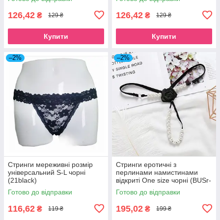
126,42
126,42
₴
₴
129 ₴
129 ₴
Купити
Купити
–2%
–2%
Стринги мереживні розмір
Стринги еротичні з
універсальний S-L чорні
перлинами намистинами
(21black)
відкриті One size чорні (BUSr-
bl)
Готово до відправки
Готово до відправки
116,62
195,02
₴
₴
119 ₴
199 ₴