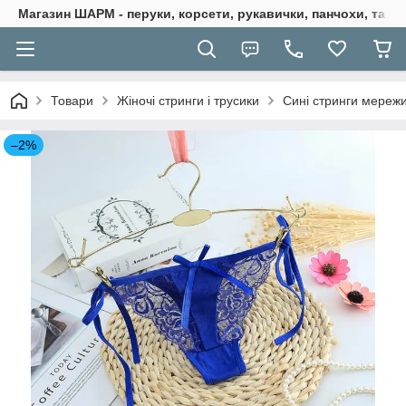
Магазин ШАРМ - перуки, корсети, рукавички, панчохи, та ба
Товари
Жіночі стринги і трусики
Сині стринги мережи
–2%