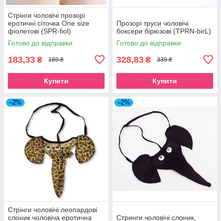
Стрінги чоловічі прозорі
еротичні сіточка One size
Прозорі труси чоловічі
фіолетові (SPR-fiol)
боксери бірюзові (TPRN-birL)
Готово до відправки
Готово до відправки
183,33
328,83
₴
₴
189 ₴
339 ₴
Купити
Купити
–2%
–2%
Стрінги чоловічі леопардові
слоник чоловіча еротична
Стринги чоловічі слоник,