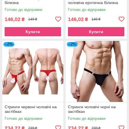
білизна
чоловіча еротична білизна
Готово до відправки
Готово до відправки
146,02
146,02
₴
₴
149 ₴
149 ₴
Купити
Купити
–2%
–2%
Стринги червоні чоловічі на
Стринги чоловічі чорні на
застібках
застібках
Готово до відправки
Готово до відправки
234,22
234,22
₴
₴
239 ₴
239 ₴