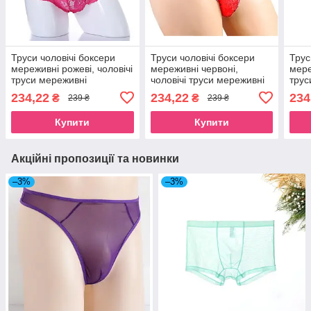
Труси чоловічі боксери
Труси чоловічі боксери
Трус
мереживні рожеві, чоловічі
мереживні червоні,
мере
труси мереживні
чоловічі труси мереживні
трус
234,22
234,22
234
₴
₴
239 ₴
239 ₴
Купити
Купити
Акційні пропозиції та новинки
–3%
–3%