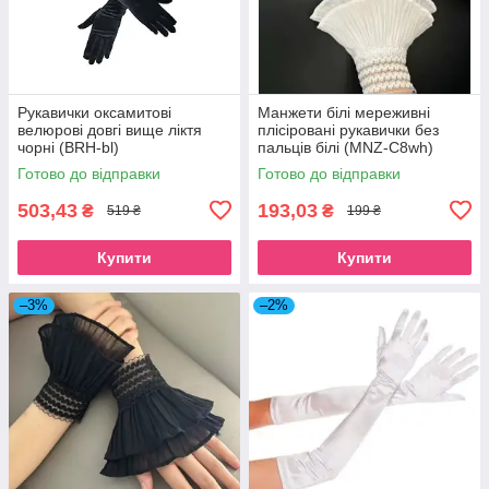
Рукавички оксамитові
Манжети білі мереживні
велюрові довгі вище ліктя
плісіровані рукавички без
чорні (BRH-bl)
пальців білі (MNZ-C8wh)
Готово до відправки
Готово до відправки
503,43
193,03
₴
₴
519 ₴
199 ₴
Купити
Купити
–3%
–2%