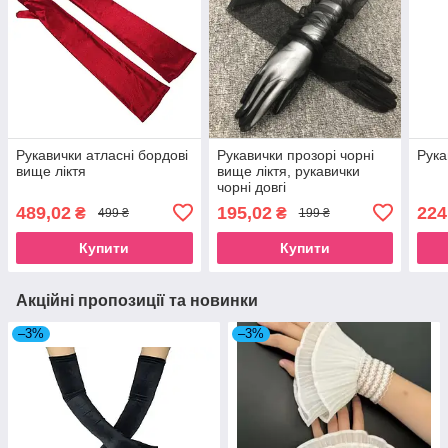
Рукавички атласні бордові
Рукавички прозорі чорні
Рука
вище ліктя
вище ліктя, рукавички
чорні довгі
489,02
195,02
224
₴
₴
499 ₴
199 ₴
Купити
Купити
Акційні пропозиції та новинки
–3%
–3%