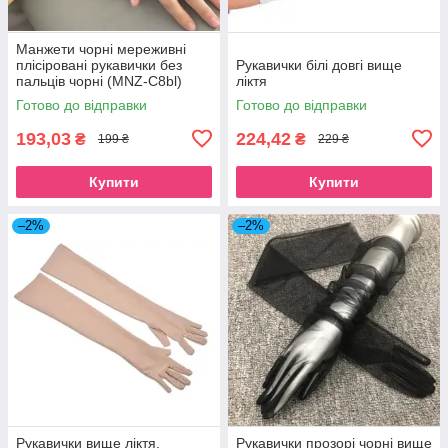
Манжети чорні мереживні
плісіровані рукавички без
Рукавички білі довгі вище
пальців чорні (MNZ-C8bl)
ліктя
Готово до відправки
Готово до відправки
193,03
224,42
₴
₴
199 ₴
229 ₴
Купити
Купити
–2%
–2%
Рукавички вище ліктя,
Рукавички прозорі чорні вище