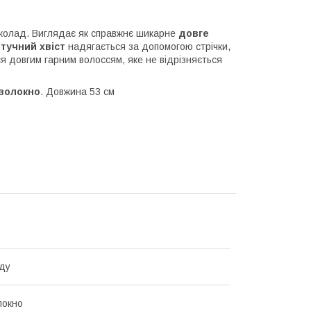
шоколад. Виглядає як справжнє шикарне
довге
Ш
тучний хвіст
надягається за допомогою стрічки,
я довгим гарним волоссям, яке не відрізняється
волокно
. Довжина 53 см
ду
локно