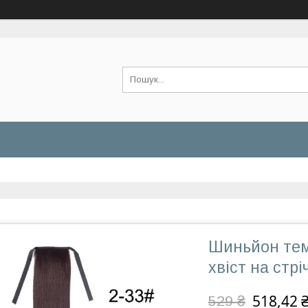
Шиньйон тем
хвіст на стрі
518,42 
529 ₴