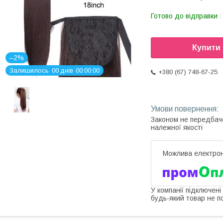
Готово до відправки
Купити
–2%
Залишилось
0
0
днів
0
0
0
0
0
0
+380 (67) 748-67-25
Законом не передбач
належної якості
У компанії підключені
будь-який товар не п