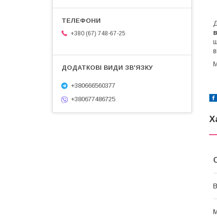
Д
+380 (67) 748-67-25
щ
в
М
+380666560377
+380677486725
Х
В
М