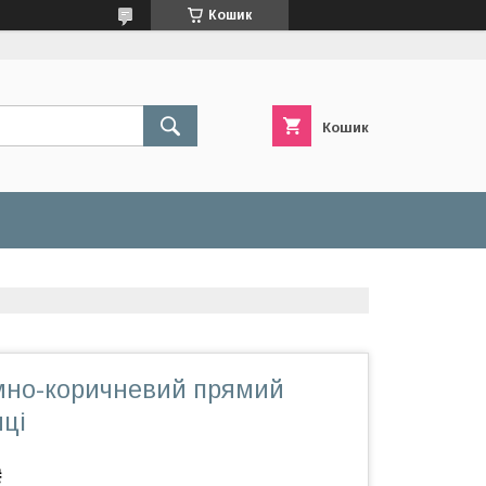
Кошик
Кошик
но-коричневий прямий
чці
₴