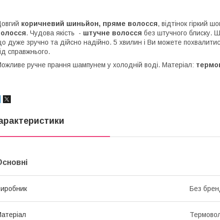
овгий
коричневий шиньйон, пряме волосся
, відтінок гіркий 
волосся
. Чудова якість -
штучне волосся
без штучного блиску. 
о дуже зручно та дійсно надійно. 5 хвилин і Ви можете похвалитис
ід справжнього.
ожливе ручне прання шампунем у холодній воді. Матеріал:
термо
арактеристики
Основні
иробник
Без брен
атеріал
Термово