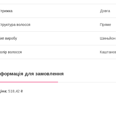
трижка
Довга
труктура волосся
Пряме
ип виробу
Шиньйон
олір волосся
Каштано
нформація для замовлення
іна:
518,42 ₴