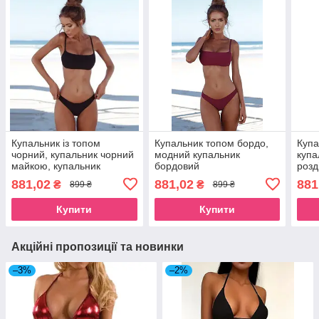
Купальник із топом
Купальник топом бордо,
Купа
чорний, купальник чорний
модний купальник
купа
майкою, купальник
бордовий
розд
роздільний
топ
881,02
881,02
881
₴
₴
899 ₴
899 ₴
Купити
Купити
Акційні пропозиції та новинки
–3%
–2%