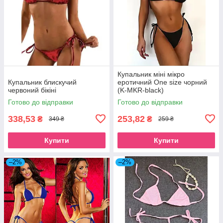
Купальник міні мікро
Купальник блискучий
еротичний One size чорний
червоний бікіні
(K-MKR-black)
Готово до відправки
Готово до відправки
338,53
253,82
₴
₴
349 ₴
259 ₴
Купити
Купити
–2%
–2%