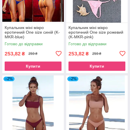
Купальник міні мікро
Купальник міні мікро
еротичний One size синій (K-
еротичний One size рожевий
MKR-blue)
(K-MKR-pink)
Готово до відправки
Готово до відправки
253,82
253,82
₴
₴
259 ₴
259 ₴
Купити
Купити
–2%
–2%