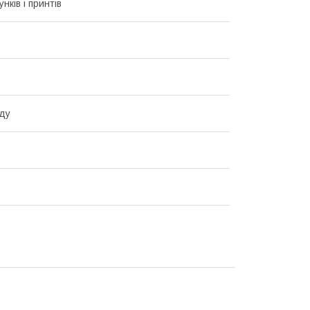
унків і принтів
ду