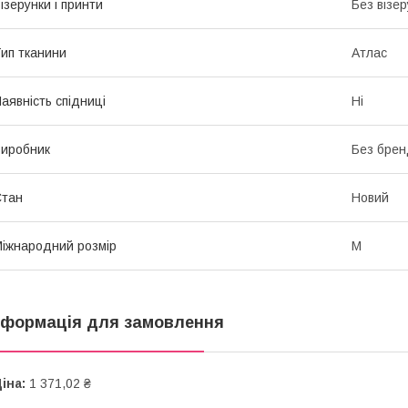
ізерунки і принти
Без візер
ип тканини
Атлас
аявність спідниці
Ні
иробник
Без брен
Стан
Новий
іжнародний розмір
M
нформація для замовлення
іна:
1 371,02 ₴