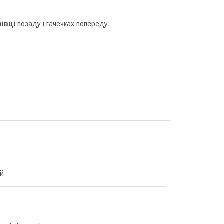
івці
позаду і гачечках попереду.
ий