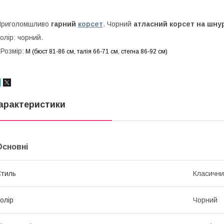
Приголомшливо
гарний
корсет
. Чорний
атласний корсет на шнур
олір: чорний.
Розмір:
М (бюст 81-86 см, талія 66-71 см, стегна 86-92 см)
арактеристики
Основні
тиль
Класичн
олір
Чорний