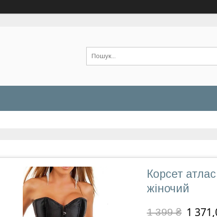
Корсет атлас
жіночий
1 371,
1 399 ₴