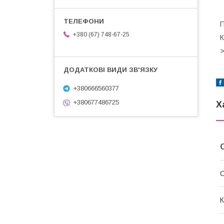
+380 (67) 748-67-25
К
>
+380666560377
+380677486725
Х
С
К