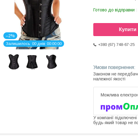
Готово до відправки
Купити
–2%
Залишилось
0
0
днів
0
0
0
0
0
0
+380 (67) 748-67-25
Законом не передбач
належної якості
У компанії підключені
будь-який товар не п