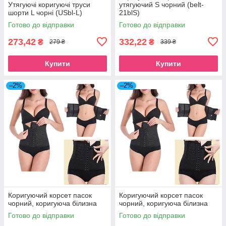
Утягуючі коригуючі труси
утягуючий S чорний (belt-
шорти L чорні (USbl-L)
21blS)
Готово до відправки
Готово до відправки
273,42
332,22
₴
₴
279 ₴
339 ₴
Купити
Купити
–2%
–2%
Коригуючий корсет пасок
Коригуючий корсет пасок
чорний, коригуюча білизна
чорний, коригуюча білизна
Готово до відправки
Готово до відправки