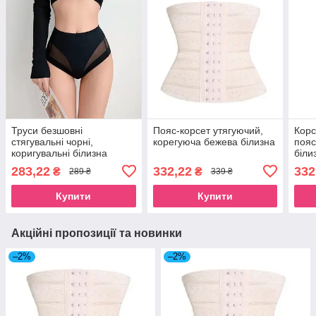
Труси безшовні
Пояс-корсет утягуючий,
Корс
стягувальні чорні,
корегуюча бежева білизна
пояс
коригувальні білизна
біли
283,22
332,22
332
₴
₴
289 ₴
339 ₴
Купити
Купити
Акційні пропозиції та новинки
–2%
–2%