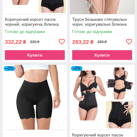
Коригуючий корсет пасок
Труси безшовні стягувальні
чорний, коригуюча білизна
чорні, коригувальні білизна
Готово до відправки
Готово до відправки
332,22
283,22
₴
₴
339 ₴
289 ₴
Купити
Купити
–2%
–2%
Коригуючий корсет пасок