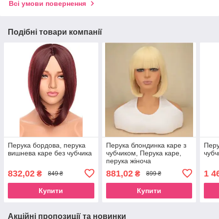
Всі умови повернення
Подібні товари компанії
Перука бордова, перука
Перука блондинка каре з
Перу
вишнева каре без чубчика
чубчиком, Перука каре,
чубч
перука жіноча
832,02
881,02
1 4
₴
₴
849 ₴
899 ₴
Купити
Купити
Акційні пропозиції та новинки