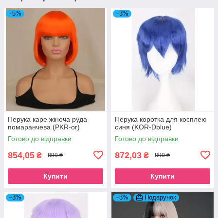
–5%
–3%
Перука каре жіноча руда
Перука коротка для косплею
помаранчева (PKR-or)
синя (KOR-Dblue)
Готово до відправки
Готово до відправки
854,05
872,03
₴
₴
899 ₴
899 ₴
Купити
Купити
–3%
–3%
Подарунок