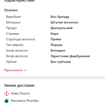
Характеристики
Основні
Виробник
Без бренду
Матеріал
Штучне волосся
Проділ
Центральний
Стрижка
Каре
Структура волосся
Пряме
Тип виробу
Перука
Колір волосся
Блондин
Колір волосся
Однотонне фарбування
Чубчик
Без чубчика
Приховати
Умови доставки
Нова Пошта
Магазини Rozetka