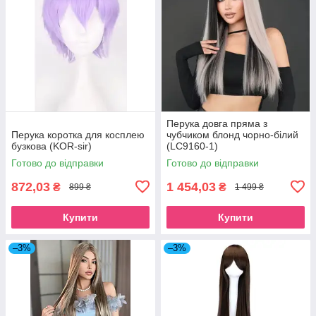
Перука довга пряма з
Перука коротка для косплею
чубчиком блонд чорно-білий
бузкова (KOR-sir)
(LC9160-1)
Готово до відправки
Готово до відправки
872,03
1 454,03
₴
₴
899 ₴
1 499 ₴
Купити
Купити
–3%
–3%