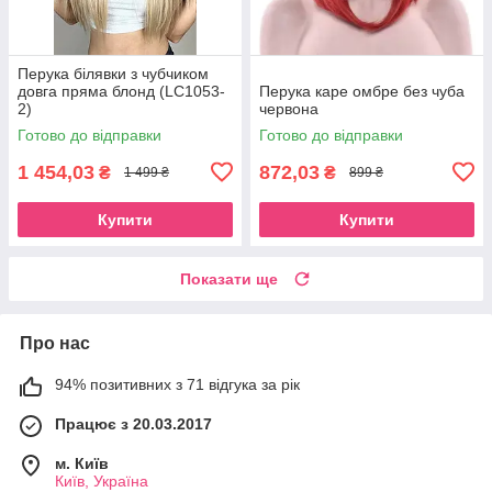
Перука білявки з чубчиком
довга пряма блонд (LC1053-
Перука каре омбре без чуба
2)
червона
Готово до відправки
Готово до відправки
1 454,03
872,03
₴
₴
1 499 ₴
899 ₴
Купити
Купити
Показати ще
Про нас
94% позитивних з 71 відгука за рік
Працює з 20.03.2017
м. Київ
Київ, Україна