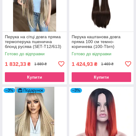
Перука на сітці довга пряма
Перука каштанова довга
термоперука пшенична
пряма 100 см темно-
блонд русява (SET-T12/613)
коричнева (100-Tbrn)
Готово до відправки
Готово до відправки
1 832,33
1 424,93
₴
₴
1 889 ₴
1 469 ₴
Купити
Купити
–3%
Подарунок
–3%