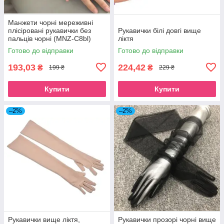
Манжети чорні мереживні
плісіровані рукавички без
Рукавички білі довгі вище
пальців чорні (MNZ-C8bl)
ліктя
Готово до відправки
Готово до відправки
193,03
224,42
₴
₴
199 ₴
229 ₴
Купити
Купити
–2%
–2%
Рукавички вище ліктя,
Рукавички прозорі чорні вище