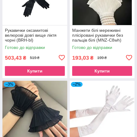
Рукавички оксамитові
Манжети білі мереживні
велюрові довгі вище ліктя
плісіровані рукавички без
чорні (BRH-bl)
пальців білі (MNZ-C8wh)
Готово до відправки
Готово до відправки
503,43
193,03
₴
₴
519 ₴
199 ₴
Купити
Купити
–3%
–2%