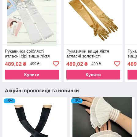
Рукавички сріблясті
Рукавички вище ліктя
Рука
атласні сірі вище ліктя
атласні золотисті
вище
489,02
489,02
489
₴
₴
499 ₴
499 ₴
Купити
Купити
Акційні пропозиції та новинки
–3%
–3%