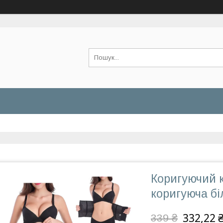
Коригуючий к
коригуюча бі
332,22 
339 ₴