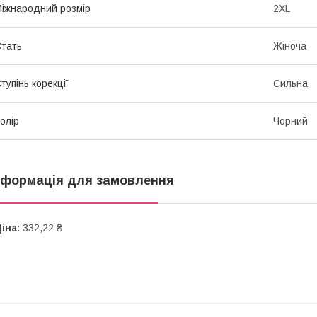
іжнародний розмір
2XL
тать
Жіноча
тупінь корекції
Сильна
олір
Чорний
нформація для замовлення
іна:
332,22 ₴