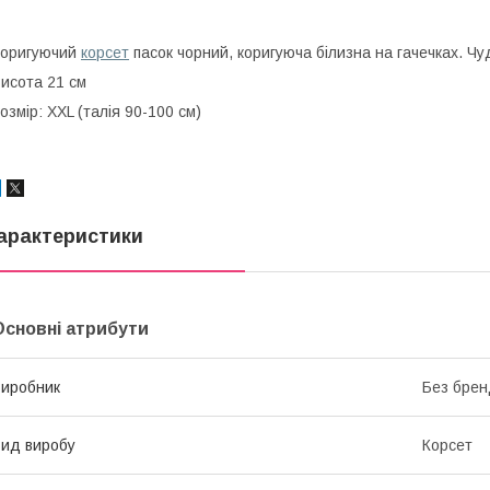
Коригуючий
корсет
пасок чорний, коригуюча білизна на гачечках. Ч
исота 21 см
озмір: XXL (талія 90-100 см)
арактеристики
Основні атрибути
иробник
Без брен
ид виробу
Корсет