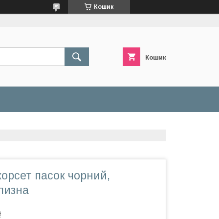
Кошик
Кошик
орсет пасок чорний,
лизна
₴