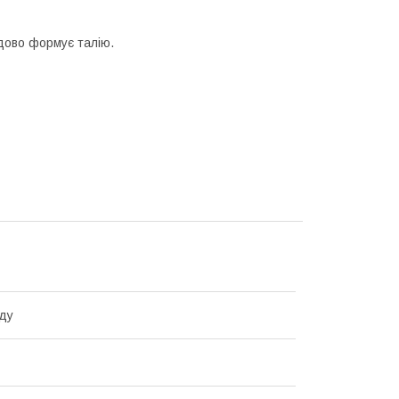
удово формує талію.
ду