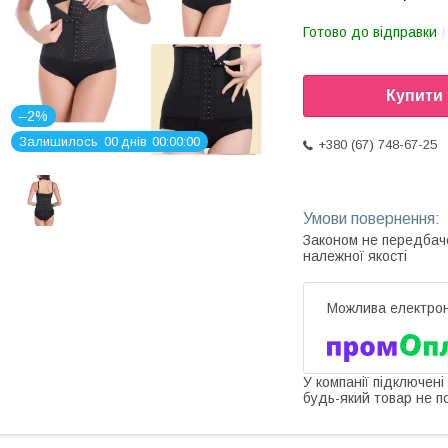
Готово до відправки
Купити
–2%
Залишилось
0
0
днів
0
0
0
0
0
0
+380 (67) 748-67-25
Законом не передбач
належної якості
У компанії підключені
будь-який товар не п