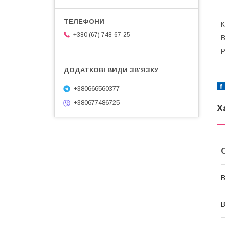
+380 (67) 748-67-25
В
Р
+380666560377
+380677486725
Х
В
В